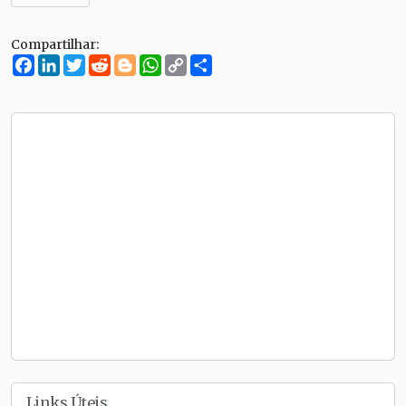
Compartilhar:
Facebook
LinkedIn
Twitter
Reddit
Blogger
WhatsApp
Copy
Compartilhe
Link
Links Úteis