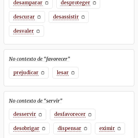
desamparar
desproteger
descurar
desassistir
desvaler
No contexto de “
favorecer
”
prejudicar
lesar
No contexto de “
servir
”
desservir
desfavorecer
desobrigar
dispensar
eximir