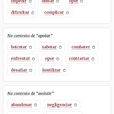
impedir
obstar
opor
dificultar
complicar
No contexto de “
apoiar
”
boicotar
sabotar
combater
enfrentar
opor
contrariar
desafiar
hostilizar
No contexto de “
assistir
”
abandonar
negligenciar