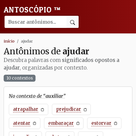
ANTOSCÓPIO
™
início
ajudar
Antônimos de
ajudar
Descubra palavras com
significados opostos a
ajudar
, organizadas por contexto.
10 contextos
No contexto de “
auxiliar
”
atrapalhar
prejudicar
atentar
embaraçar
estorvar