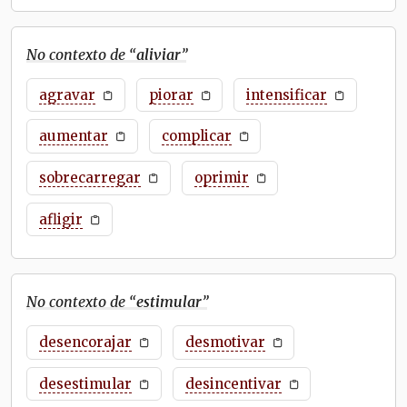
No contexto de “
aliviar
”
agravar
piorar
intensificar
aumentar
complicar
sobrecarregar
oprimir
afligir
No contexto de “
estimular
”
desencorajar
desmotivar
desestimular
desincentivar