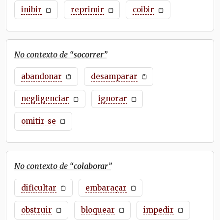
inibir
reprimir
coibir
No contexto de “
socorrer
”
abandonar
desamparar
negligenciar
ignorar
omitir-se
No contexto de “
colaborar
”
dificultar
embaraçar
obstruir
bloquear
impedir