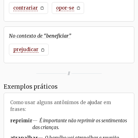
contrariar
opor-se
No contexto de “
beneficiar
”
prejudicar
//
Exemplos práticos
Como usar alguns antônimos de
ajudar
em
frases:
reprimir
É importante não reprimir os sentimentos
das crianças.
atrapalhar
O barulho vai atrapalhar a reunião.