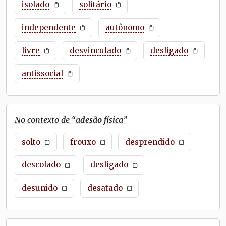
isolado
solitário
independente
autônomo
livre
desvinculado
desligado
antissocial
No contexto de “
adesão física
”
solto
frouxo
desprendido
descolado
desligado
desunido
desatado