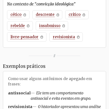
No contexto de “
convicção ideológica
”
cético
descrente
crítico
rebelde
insubmisso
livre-pensador
revisionista
//
Exemplos práticos
Como usar alguns antônimos de
apegado
em
frases:
antissocial
Ele tem um comportamento
antissocial e evita eventos em grupo.
revisionista
O historiador apresentou uma análise