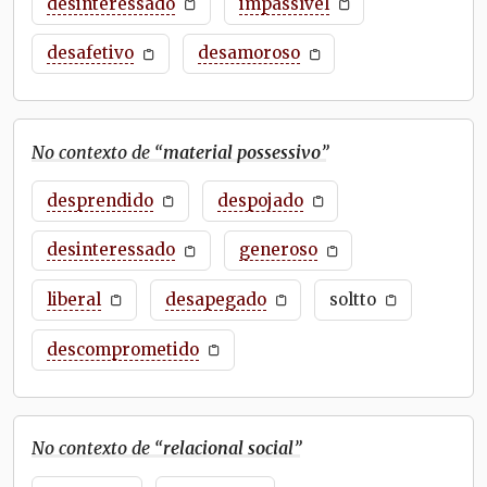
desinteressado
impassível
desafetivo
desamoroso
No contexto de “
material possessivo
”
desprendido
despojado
desinteressado
generoso
liberal
desapegado
soltto
descomprometido
No contexto de “
relacional social
”