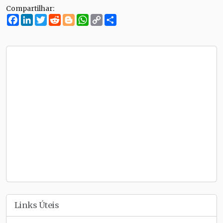
Compartilhar:
Facebook
LinkedIn
Twitter
Reddit
Blogger
WhatsApp
Copy
Compartilhe
Link
Links Úteis