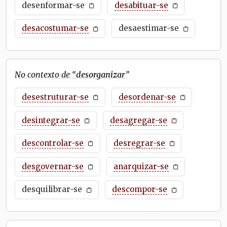
desenformar-se
desabituar-se
desacostumar-se
desaestimar-se
No contexto de “
desorganizar
”
desestruturar-se
desordenar-se
desintegrar-se
desagregar-se
descontrolar-se
desregrar-se
desgovernar-se
anarquizar-se
desquilibrar-se
descompor-se