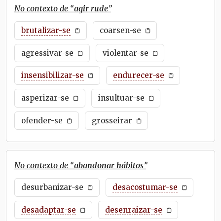
No contexto de “
agir rude
”
brutalizar-se
coarsen-se
agressivar-se
violentar-se
insensibilizar-se
endurecer-se
asperizar-se
insultuar-se
ofender-se
grosseirar
No contexto de “
abandonar hábitos
”
desurbanizar-se
desacostumar-se
desadaptar-se
desenraizar-se