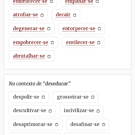
embrutecer-se
empanar-se
atrofiar-se
decair
degenerar-se
entorpecer-se
empobrecer-se
envilecer-se
abrutalhar-se
No contexto de “
deseducar
”
despolir-se
grosseirar-se
descultivar-se
incivilizar-se
desaprimorar-se
desafinar-se