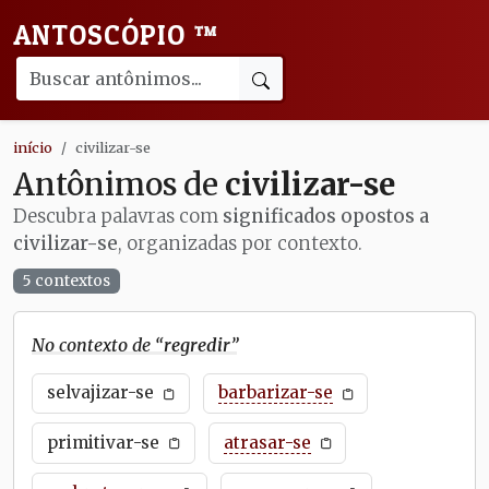
ANTOSCÓPIO
™
início
civilizar-se
Antônimos de
civilizar-se
Descubra palavras com
significados opostos a
civilizar-se
, organizadas por contexto.
5 contextos
No contexto de “
regredir
”
selvajizar-se
barbarizar-se
primitivar-se
atrasar-se