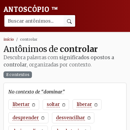
ANTOSCÓPIO
™
início
controlar
Antônimos de
controlar
Descubra palavras com
significados opostos a
controlar
, organizadas por contexto.
8 contextos
No contexto de “
dominar
”
libertar
soltar
liberar
desprender
desvencilhar