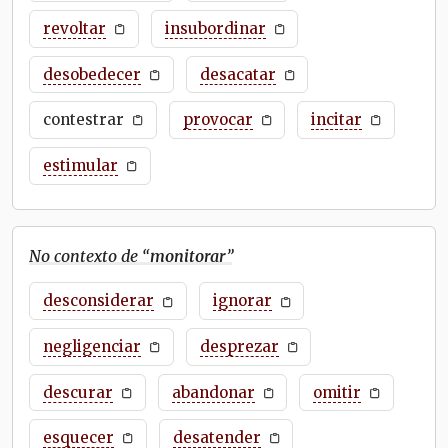
revoltar
insubordinar
desobedecer
desacatar
contestrar
provocar
incitar
estimular
No contexto de “
monitorar
”
desconsiderar
ignorar
negligenciar
desprezar
descurar
abandonar
omitir
esquecer
desatender