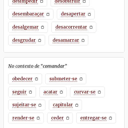
desimpedir
desobstruir
desembaraçar
desapertar
desalgemar
desacorrentar
desgrudar
desamarrar
No contexto de “
comandar
”
obedecer
submeter-se
seguir
acatar
curvar-se
sujeitar-se
capitular
render-se
ceder
entregar-se