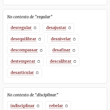
No contexto de “
regular
”
desregular
desajustar
desequilibrar
desnivelar
descompassar
desafinar
destemperar
descalibrar
desarticular
No contexto de “
disciplinar
”
indisciplinar
rebelar