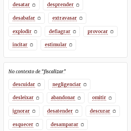
desatar
desprender
desabafar
extravasar
explodir
deflagrar
provocar
incitar
estimular
No contexto de “
fiscalizar
”
descuidar
negligenciar
desleixar
abandonar
omitir
ignorar
desatender
descurar
esquecer
desamparar