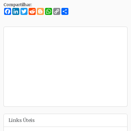
Compartilhar:
Facebook
LinkedIn
Twitter
Reddit
Blogger
WhatsApp
Copy
Compartilhe
Link
Links Úteis