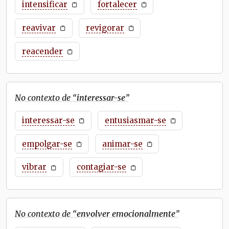
intensificar
fortalecer
reavivar
revigorar
reacender
No contexto de “
interessar-se
”
interessar-se
entusiasmar-se
empolgar-se
animar-se
vibrar
contagiar-se
No contexto de “
envolver emocionalmente
”