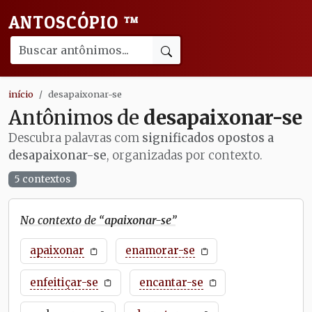
ANTOSCÓPIO
™
início
desapaixonar-se
Antônimos de
desapaixonar-se
Descubra palavras com
significados opostos a
desapaixonar-se
, organizadas por contexto.
5 contextos
No contexto de “
apaixonar-se
”
apaixonar
enamorar-se
enfeitiçar-se
encantar-se