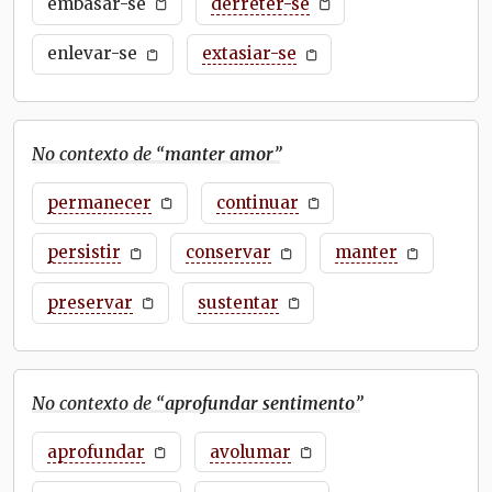
embasar-se
derreter-se
enlevar-se
extasiar-se
No contexto de “
manter amor
”
permanecer
continuar
persistir
conservar
manter
preservar
sustentar
No contexto de “
aprofundar sentimento
”
aprofundar
avolumar