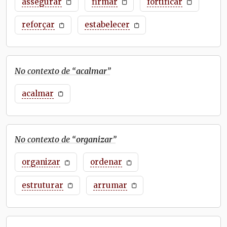
assegurar
firmar
fortificar
reforçar
estabelecer
No contexto de “
acalmar
”
acalmar
No contexto de “
organizar
”
organizar
ordenar
estruturar
arrumar