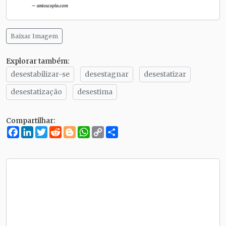
Baixar Imagem
Explorar também:
desestabilizar-se
desestagnar
desestatizar
desestatização
desestima
Compartilhar:
Facebook
LinkedIn
Twitter
Reddit
Blogger
WhatsApp
Copy
Compartilhe
Link