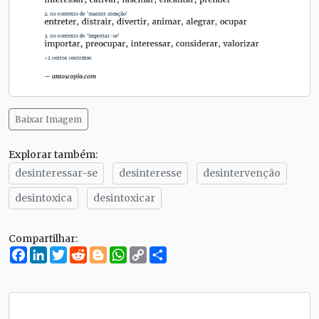
Baixar Imagem
Explorar também:
desinteressar-se
desinteresse
desintervenção
desintoxica
desintoxicar
Compartilhar:
Facebook
LinkedIn
Twitter
Reddit
Blogger
WhatsApp
Copy
Compartilhe
Link