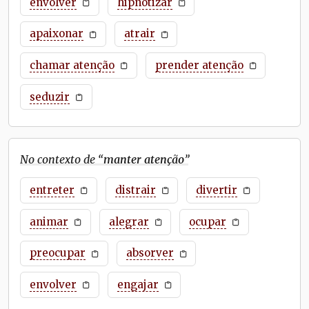
envolver
hipnotizar
apaixonar
atrair
chamar atenção
prender atenção
seduzir
No contexto de “
manter atenção
”
entreter
distrair
divertir
animar
alegrar
ocupar
preocupar
absorver
envolver
engajar