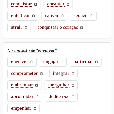
conquistar
encantar
enfeitiçar
cativar
seduzir
atrair
conquistar o coração
No contexto de “
envolver
”
envolver
engajar
participar
comprometer
integrar
embrenhar
mergulhar
aprofundar
dedicar-se
empenhar