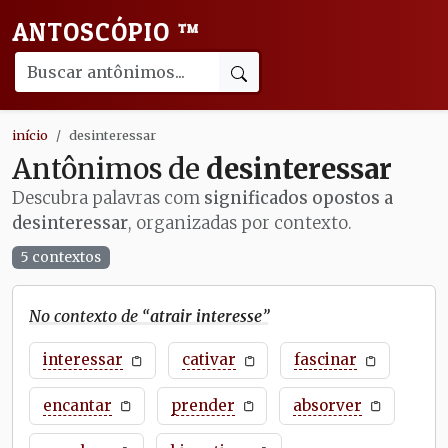
ANTOSCÓPIO
™
início
desinteressar
Antônimos de
desinteressar
Descubra palavras com
significados opostos a
desinteressar
, organizadas por contexto.
5 contextos
No contexto de “
atrair interesse
”
interessar
cativar
fascinar
encantar
prender
absorver