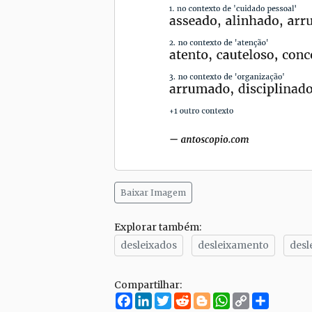
Baixar Imagem
Explorar também:
desleixados
desleixamento
desl
Compartilhar:
Facebook
LinkedIn
Twitter
Reddit
Blogger
WhatsApp
Copy
Compar
Link