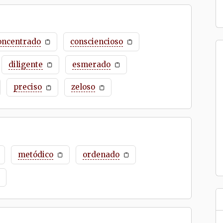
oncentrado
consciencioso
diligente
esmerado
preciso
zeloso
metódico
ordenado