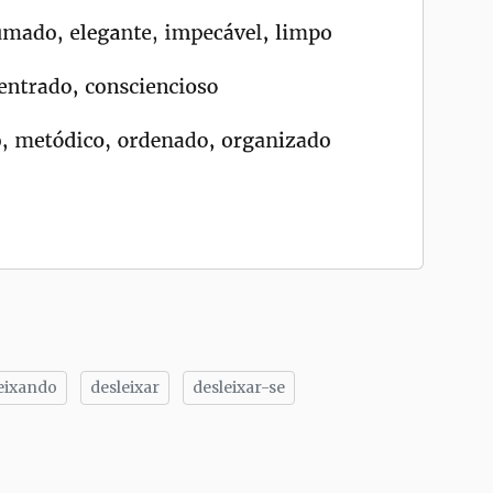
eixando
desleixar
desleixar-se
tilhe