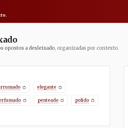
to.
ixado
os opostos a desleixado
, organizadas por contexto.
arrumado
elegante
erfumado
penteado
polido