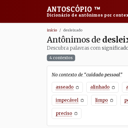
ANTOSCÓPIO
™
Dicionário de antônimos por contex
início
desleixado
Antônimos de
desle
Descubra palavras com
significad
4 contextos
No contexto de “
cuidado pessoal
”
asseado
alinhado
impecável
limpo
p
preciso