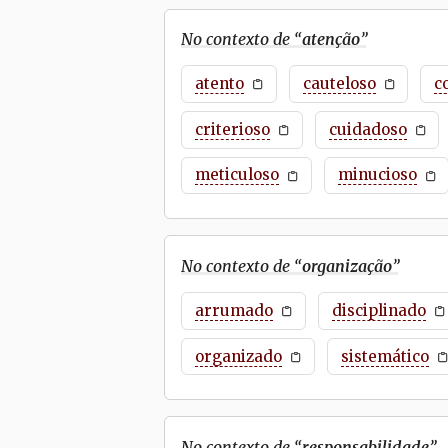
No contexto de “
atenção
”
atento
cauteloso
c
criterioso
cuidadoso
meticuloso
minucioso
No contexto de “
organização
”
arrumado
disciplinado
organizado
sistemático
No contexto de “
responsabilidade
”