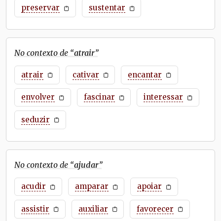
preservar
sustentar
No contexto de “
atrair
”
atrair
cativar
encantar
envolver
fascinar
interessar
seduzir
No contexto de “
ajudar
”
acudir
amparar
apoiar
assistir
auxiliar
favorecer