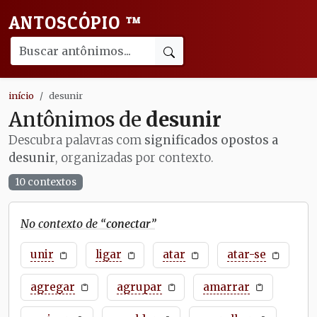
ANTOSCÓPIO
™
início
desunir
Antônimos de
desunir
Descubra palavras com
significados opostos a
desunir
, organizadas por contexto.
10 contextos
No contexto de “
conectar
”
unir
ligar
atar
atar-se
agregar
agrupar
amarrar