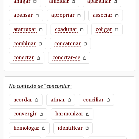
amigar
amoldar
aparelhar
apensar
apropriar
associar
atarraxar
coadunar
coligar
combinar
concatenar
conectar
conectar-se
No contexto de “
concordar
”
acordar
afinar
conciliar
convergir
harmonizar
homologar
identificar