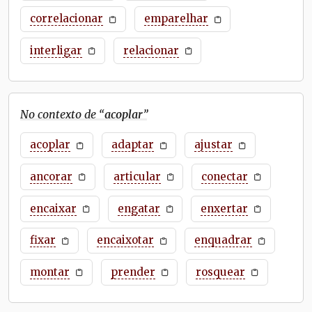
correlacionar
emparelhar
interligar
relacionar
No contexto de “
acoplar
”
acoplar
adaptar
ajustar
ancorar
articular
conectar
encaixar
engatar
enxertar
fixar
encaixotar
enquadrar
montar
prender
rosquear