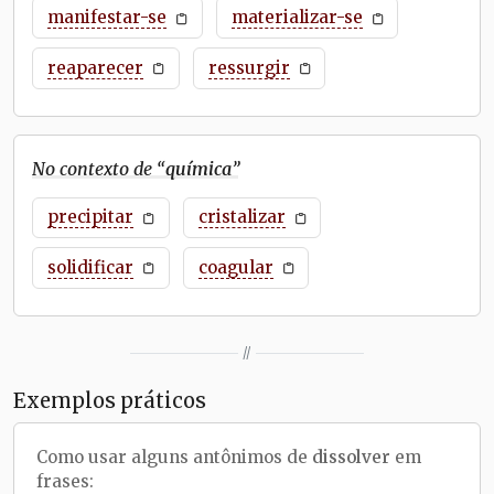
manifestar-se
materializar-se
reaparecer
ressurgir
No contexto de “
química
”
precipitar
cristalizar
solidificar
coagular
//
Exemplos práticos
Como usar alguns antônimos de
dissolver
em
frases: