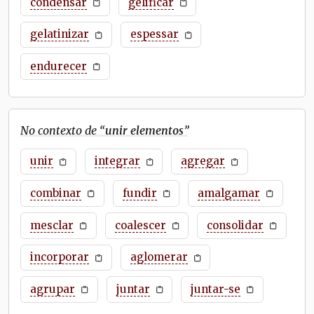
condensar
gelificar
gelatinizar
espessar
endurecer
No contexto de “
unir elementos
”
unir
integrar
agregar
combinar
fundir
amalgamar
mesclar
coalescer
consolidar
incorporar
aglomerar
agrupar
juntar
juntar-se