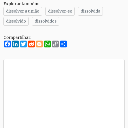
Explorar também:
dissolver a união
dissolver-se
dissolvida
dissolvido
dissolvidos
Compartilhar:
Facebook
LinkedIn
Twitter
Reddit
Blogger
WhatsApp
Copy
Compartilhe
Link