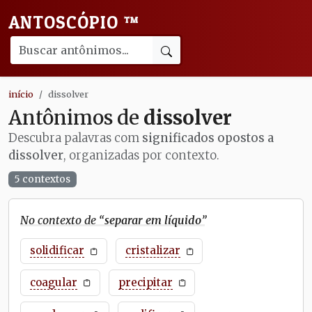
ANTOSCÓPIO
™
início
dissolver
Antônimos de
dissolver
Descubra palavras com
significados opostos a
dissolver
, organizadas por contexto.
5 contextos
No contexto de “
separar em líquido
”
solidificar
cristalizar
coagular
precipitar