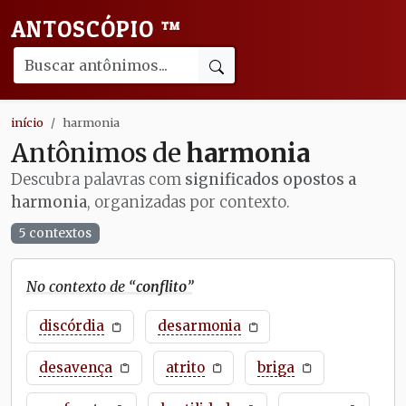
ANTOSCÓPIO
™
início
harmonia
Antônimos de
harmonia
Descubra palavras com
significados opostos a
harmonia
, organizadas por contexto.
5 contextos
No contexto de “
conflito
”
discórdia
desarmonia
desavença
atrito
briga