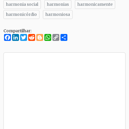
harmonia social
harmonias
harmonicamente
harmonicórdio
harmoniosa
Compartilhar:
Facebook
LinkedIn
Twitter
Reddit
Blogger
WhatsApp
Copy
Compartilhe
Link