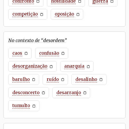
confronto
hostilidade
guerra
competição
oposição
No contexto de “
desordem
”
caos
confusão
desorganização
anarquia
barulho
ruído
desalinho
desconcerto
desarranjo
tumulto