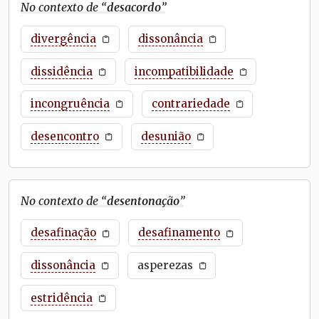
No contexto de “
desacordo
”
divergência
dissonância
dissidência
incompatibilidade
incongruência
contrariedade
desencontro
desunião
No contexto de “
desentonação
”
desafinação
desafinamento
dissonância
asperezas
estridência