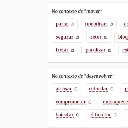
No contexto de “
mover
”
parar
imobilizar
e
segurar
reter
blo
freiar
paralizar
es
No contexto de “
desenvolver
”
atrasar
retardar
p
comprometer
enfraquece
boicotar
dificultar