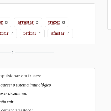
er
arrastar
trazer
trair
retirar
afastar
//
mpulsionar
em frases:
quecer o sistema imunológico.
os te desanimar.
ão cair.
 começou a estacar.