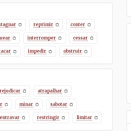
stagnar
reprimir
conter
quear
interromper
cessar
tacar
impedir
obstruir
rejudicar
atrapalhar
r
minar
sabotar
entravar
restringir
limitar