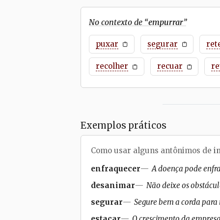
No contexto de “
empurrar
”
puxar
segurar
ret
recolher
recuar
re
Exemplos práticos
Como usar alguns antônimos de
i
enfraquecer
A doença pode enfra
desanimar
Não deixe os obstácul
segurar
Segure bem a corda para n
estacar
O crescimento da empresa