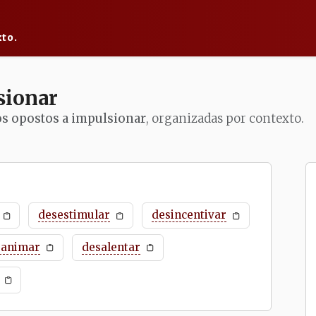
to.
sionar
os opostos a impulsionar
, organizadas por contexto.
desestimular
desincentivar
sanimar
desalentar