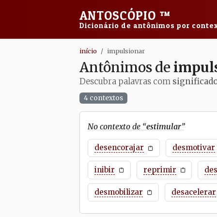
ANTOSCÓPIO
™
Dicionário de antônimos por contex
início
impulsionar
Antônimos de
impul
Descubra palavras com
significad
4 contextos
No contexto de “
estimular
”
desencorajar
desmotivar
inibir
reprimir
de
desmobilizar
desacelerar