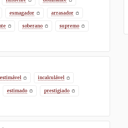
esmagador
arrasador
nte
soberano
supremo
nestimável
incalculável
estimado
prestigiado