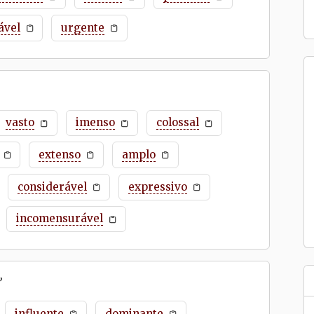
ável
urgente
vasto
imenso
colossal
extenso
amplo
considerável
expressivo
incomensurável
”
influente
dominante