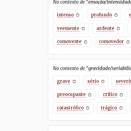
No contexto de “
emoção/intensidad
intenso
profundo
veemente
ardente
comovente
comovedor
No contexto de “
gravidade/seriabil
grave
sério
severí
preocupante
crítico
catastrófico
trágico