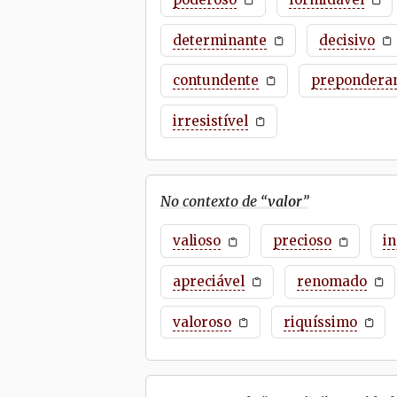
determinante
decisivo
contundente
prepondera
irresistível
No contexto de “
valor
”
valioso
precioso
i
apreciável
renomado
valoroso
riquíssimo