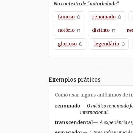
No contexto de “
notoriedade
”
famoso
renomado
notório
distinto
re
glorioso
legendário
Exemplos práticos
Como usar alguns antônimos de
i
renomado
O médico renomado foi
internacional.
transcendental
A experiência es
esmagador
O time sofreu uma d