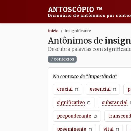
ANTOSCÓPIO
™
Dicionário de antônimos por contex
início
insignificante
Antônimos de
insign
Descubra palavras com
significad
7 contextos
No contexto de “
importância
”
crucial
essencial
p
significativo
substancial
preponderante
transcend
preeminente
vital