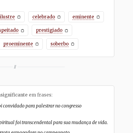
ilustre
celebrado
eminente
speitado
prestigiado
proeminente
soberbo
//
nsignificante
em frases:
 convidado para palestrar no congresso
piritual foi transcendental para sua mudança de vida.
errota esmagadora no campeonato.