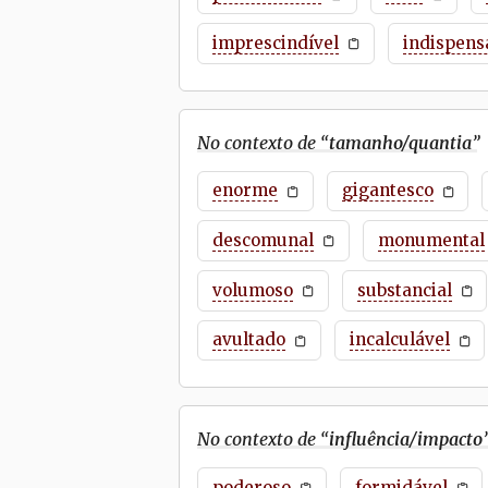
imprescindível
indispens
No contexto de “
tamanho/quantia
”
enorme
gigantesco
descomunal
monumental
volumoso
substancial
avultado
incalculável
No contexto de “
influência/impacto
poderoso
formidável