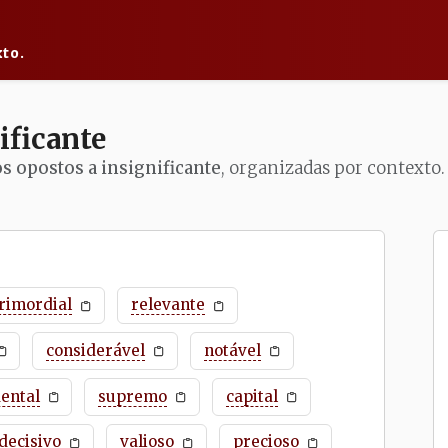
to.
ificante
os opostos a insignificante
, organizadas por contexto.
rimordial
relevante
considerável
notável
ental
supremo
capital
decisivo
valioso
precioso