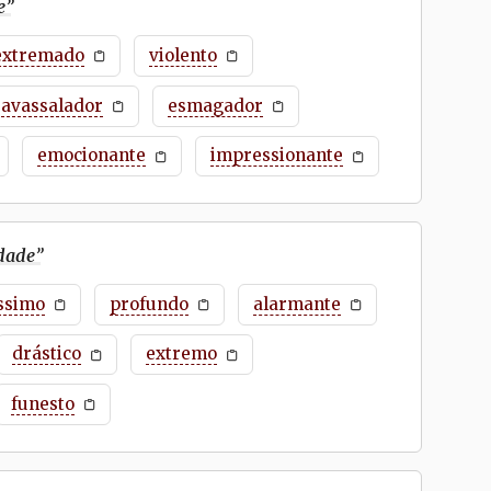
e
”
extremado
violento
avassalador
esmagador
emocionante
impressionante
idade
”
ssimo
profundo
alarmante
drástico
extremo
funesto