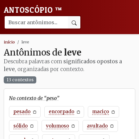
ANTOSCÓPIO
™
início
leve
Antônimos de
leve
Descubra palavras com
significados opostos a
leve
, organizadas por contexto.
13 contextos
No contexto de “
peso
”
pesado
encorpado
maciço
sólido
volumoso
avultado