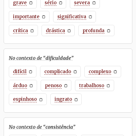
grave
sério
severa
importante
significativa
crítica
drástica
profunda
No contexto de “
dificuldade
”
difícil
complicado
complexo
árduo
penoso
trabalhoso
espinhoso
ingrato
No contexto de “
consistência
”