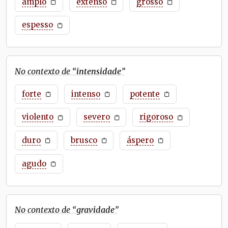
amplo
extenso
grosso
espesso
No contexto de “
intensidade
”
forte
intenso
potente
violento
severo
rigoroso
duro
brusco
áspero
agudo
No contexto de “
gravidade
”