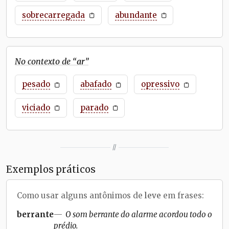
sobrecarregada
abundante
No contexto de “
ar
”
pesado
abafado
opressivo
viciado
parado
//
Exemplos práticos
Como usar alguns antônimos de
leve
em frases:
berrante
O som berrante do alarme acordou todo o
prédio.