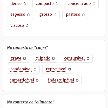
denso
compacto
concentrado
espesso
grosso
pastoso
viscoso
No contexto de “
culpa
”
grave
culpado
censurável
condenável
reprovável
imperdoável
indesculpável
No contexto de “
alimento
”