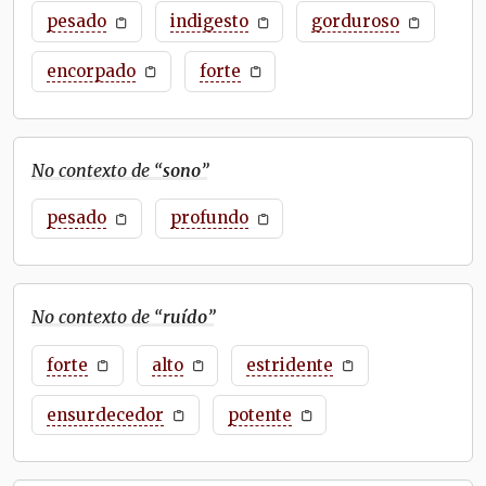
pesado
indigesto
gorduroso
encorpado
forte
No contexto de “
sono
”
pesado
profundo
No contexto de “
ruído
”
forte
alto
estridente
ensurdecedor
potente