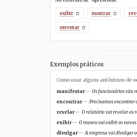
exibir
mostrar
rev
ostentar
Exemplos práticos
Como usar alguns antônimos de
o
manifestar
Os funcionários vão m
encontrar
Precisamos encontrar 
revelar
O relatório vai revelar os
exibir
O museu vai exibir as novas
divulgar
A empresa vai divulgar o