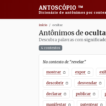
ANTOSCÓPIO
™
Dicionário de antônimos por contex
início
ocultar
Antônimos de
oculta
Descubra palavras com
significad
4 contextos
No contexto de “
revelar
”
mostrar
expor
exi
descobrir
desvendar
declarar
publicar
manifestar
patentear