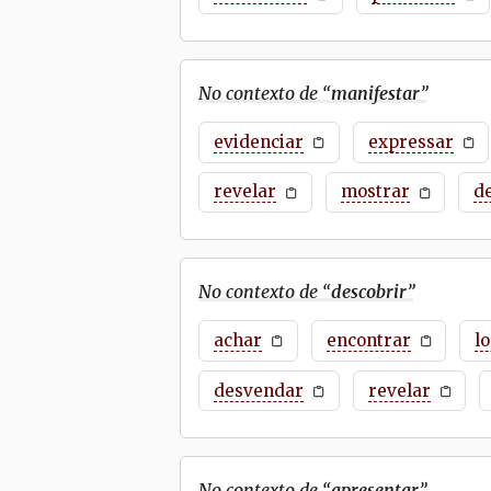
No contexto de “
manifestar
”
evidenciar
expressar
revelar
mostrar
d
No contexto de “
descobrir
”
achar
encontrar
lo
desvendar
revelar
No contexto de “
apresentar
”