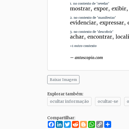
Baixar Imagem
Explorar também:
ocultar informação
ocultar-se
o
Compartilhar:
Facebook
LinkedIn
Twitter
Reddit
Blogger
WhatsApp
Copy
Compar
Link