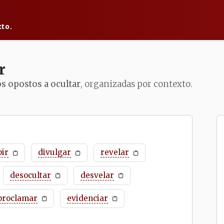
to.
r
os opostos a ocultar
, organizadas por contexto.
bir
divulgar
revelar
desocultar
desvelar
proclamar
evidenciar