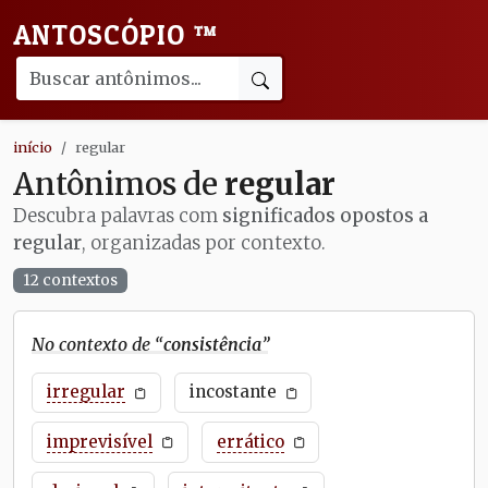
ANTOSCÓPIO
™
início
regular
Antônimos de
regular
Descubra palavras com
significados opostos a
regular
, organizadas por contexto.
12 contextos
No contexto de “
consistência
”
irregular
incostante
imprevisível
errático