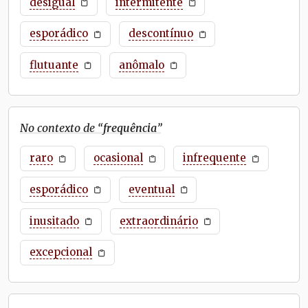
desigual
intermitente
esporádico
descontínuo
flutuante
anômalo
No contexto de “
frequência
”
raro
ocasional
infrequente
esporádico
eventual
inusitado
extraordinário
excepcional