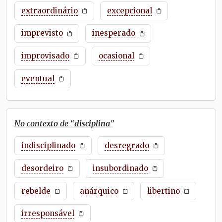
extraordinário
excepcional
imprevisto
inesperado
improvisado
ocasional
eventual
No contexto de “
disciplina
”
indisciplinado
desregrado
desordeiro
insubordinado
rebelde
anárquico
libertino
irresponsável