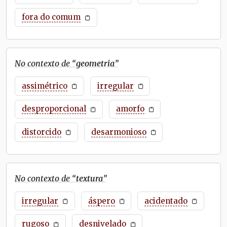
fora do comum
No contexto de “
geometria
”
assimétrico
irregular
desproporcional
amorfo
distorcido
desarmonioso
No contexto de “
textura
”
irregular
áspero
acidentado
rugoso
desnivelado