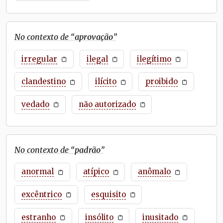
No contexto de “
aprovação
”
irregular
ilegal
ilegítimo
clandestino
ilícito
proibido
vedado
não autorizado
No contexto de “
padrão
”
anormal
atípico
anômalo
excêntrico
esquisito
estranho
insólito
inusitado