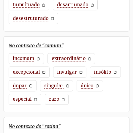
tumultuado
desarrumado
desestruturado
No contexto de “
comum
”
incomum
extraordinário
excepcional
invulgar
insólito
ímpar
singular
único
especial
raro
No contexto de “
rotina
”