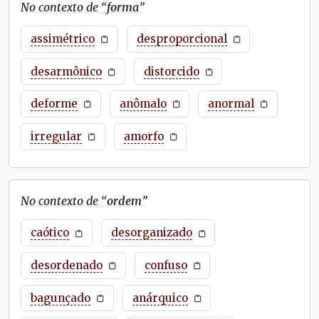
No contexto de “
forma
”
assimétrico
desproporcional
desarmônico
distorcido
deforme
anômalo
anormal
irregular
amorfo
No contexto de “
ordem
”
caótico
desorganizado
desordenado
confuso
bagunçado
anárquico