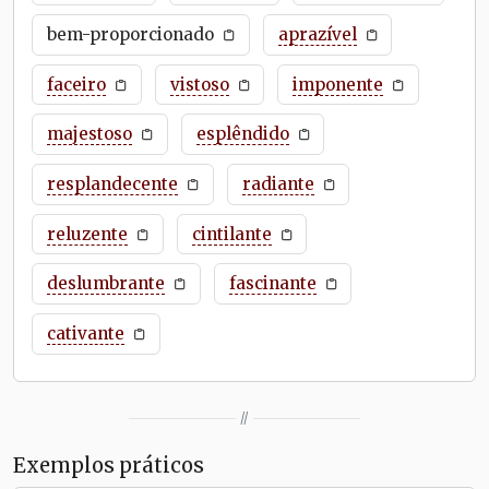
bem-proporcionado
aprazível
faceiro
vistoso
imponente
majestoso
esplêndido
resplandecente
radiante
reluzente
cintilante
deslumbrante
fascinante
cativante
//
Exemplos práticos