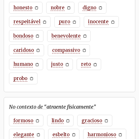
honesto
nobre
digno
respeitável
puro
inocente
bondoso
benevolente
caridoso
compassivo
humano
justo
reto
probo
No contexto de “
atraente fisicamente
”
formoso
lindo
gracioso
elegante
esbelto
harmonioso