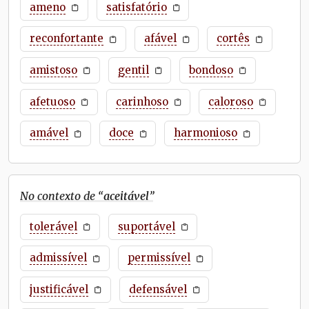
ameno
satisfatório
reconfortante
afável
cortês
amistoso
gentil
bondoso
afetuoso
carinhoso
caloroso
amável
doce
harmonioso
No contexto de “
aceitável
”
tolerável
suportável
admissível
permissível
justificável
defensável