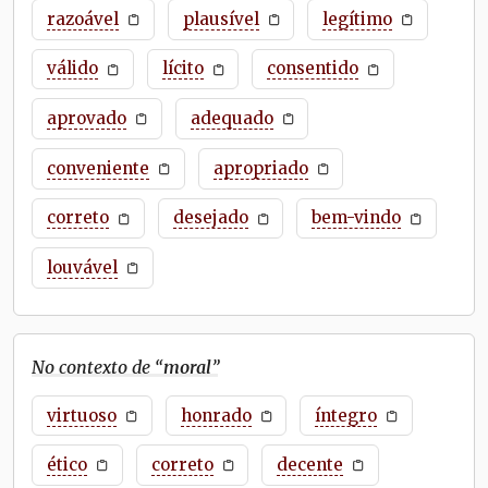
razoável
plausível
legítimo
válido
lícito
consentido
aprovado
adequado
conveniente
apropriado
correto
desejado
bem-vindo
louvável
No contexto de “
moral
”
virtuoso
honrado
íntegro
ético
correto
decente