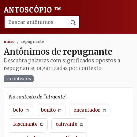
ANTOSCÓPIO
™
início
repugnante
Antônimos de
repugnante
Descubra palavras com
significados opostos a
repugnante
, organizadas por contexto.
5 contextos
No contexto de “
atraente
”
belo
bonito
encantador
fascinante
cativante