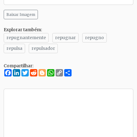
Baixar Imagem
Explorar também:
repugnantemente
repugnar
repugno
repulsa
repulsador
Compartilhar:
Facebook
LinkedIn
Twitter
Reddit
Blogger
WhatsApp
Copy
Compartilhe
Link