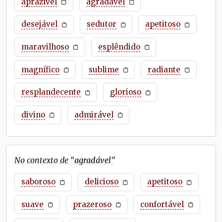
aprazível
agradável
desejável
sedutor
apetitoso
maravilhoso
esplêndido
magnífico
sublime
radiante
resplandecente
glorioso
divino
admirável
No contexto de “
agradável
”
saboroso
delicioso
apetitoso
suave
prazeroso
confortável