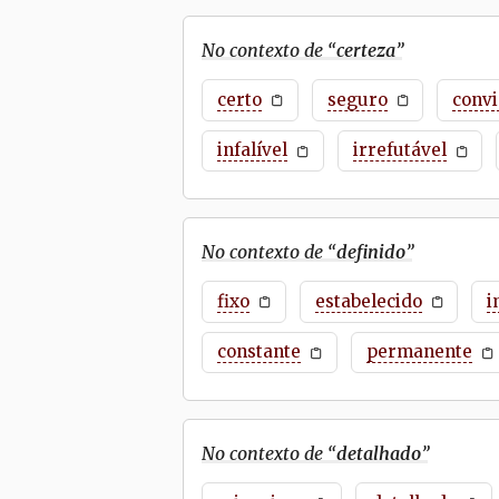
No contexto de “
certeza
”
certo
seguro
conv
infalível
irrefutável
No contexto de “
definido
”
fixo
estabelecido
i
constante
permanente
No contexto de “
detalhado
”