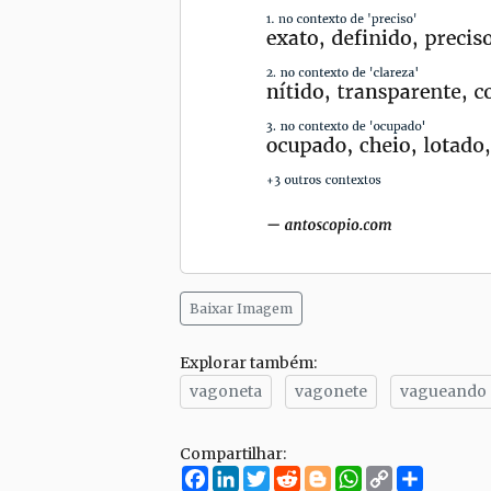
Baixar Imagem
Explorar também:
vagoneta
vagonete
vagueando
Compartilhar:
Facebook
LinkedIn
Twitter
Reddit
Blogger
WhatsApp
Copy
Compar