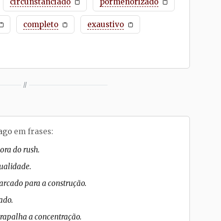
circunstanciado
pormenorizado
completo
exaustivo
//
ago
em frases:
ora do rush.
tualidade.
arcado para a construção.
ado.
trapalha a concentração.