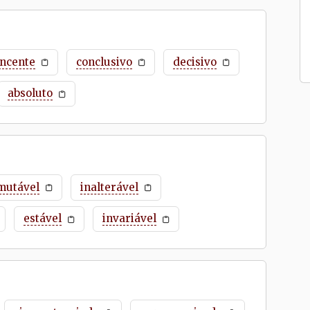
incente
conclusivo
decisivo
absoluto
mutável
inalterável
estável
invariável