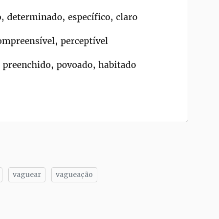
vaguear
vagueação
tilhe