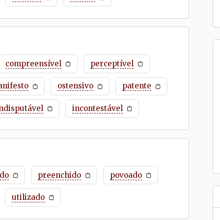
compreensível
perceptível
nifesto
ostensivo
patente
indisputável
incontestável
ado
preenchido
povoado
utilizado