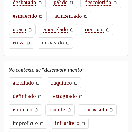
desbotado
pálido
descolorido
esmaecido
acinzentado
opaco
amarelado
marrom
cinza
desvivido
No contexto de “
desenvolvimento
”
atrofiado
raquítico
definhado
estagnado
enfermo
doente
fracassado
improficuo
infrutífero