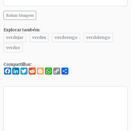
Baixar Imagem
Explorar também:
verdejar
verdes
verdoengo
verdolengo
verdor
Compartilhar:
Facebook
LinkedIn
Twitter
Reddit
Blogger
WhatsApp
Copy
Compartilhe
Link