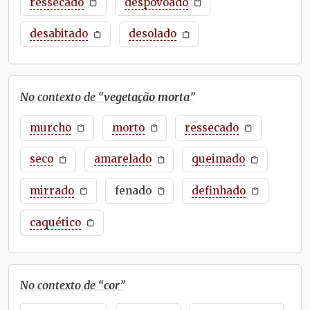
ressecado
despovoado
desabitado
desolado
No contexto de “
vegetação morta
”
murcho
morto
ressecado
seco
amarelado
queimado
mirrado
fenado
definhado
caquético
No contexto de “
cor
”