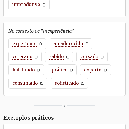
improdutivo
No contexto de “
inexperiência
”
experiente
amadurecido
veterano
sabido
versado
habituado
prático
experto
consumado
sofisticado
//
Exemplos práticos