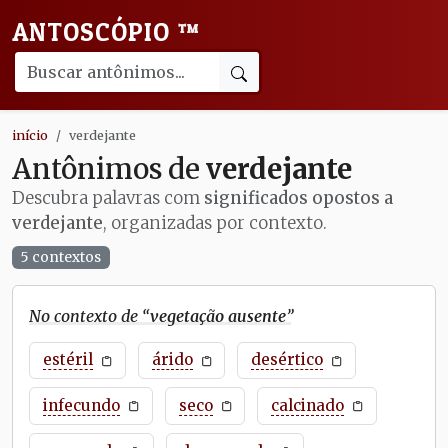
ANTOSCÓPIO
™
início
verdejante
Antônimos de
verdejante
Descubra palavras com
significados opostos a
verdejante
, organizadas por contexto.
5 contextos
No contexto de “
vegetação ausente
”
estéril
árido
desértico
infecundo
seco
calcinado