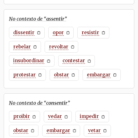
No contexto de “
assentir
”
dissentir
opor
resistir
rebelar
revoltar
insubordinar
contestar
protestar
obstar
embargar
No contexto de “
consentir
”
proibir
vedar
impedir
obstar
embargar
vetar