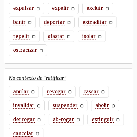
expulsar
expelir
excluir
banir
deportar
extraditar
repelir
afastar
isolar
ostracizar
No contexto de “
ratificar
”
anular
revogar
cassar
invalidar
suspender
abolir
derrogar
ab-rogar
extinguir
cancelar