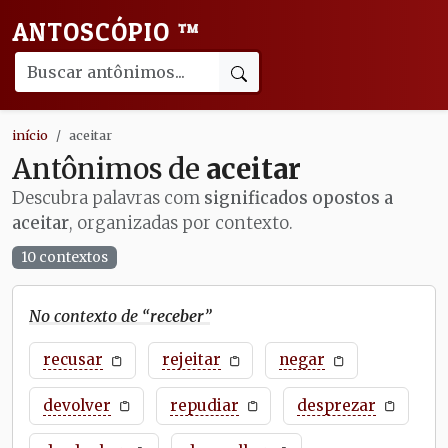
ANTOSCÓPIO
™
início
aceitar
Antônimos de
aceitar
Descubra palavras com
significados opostos a
aceitar
, organizadas por contexto.
10 contextos
No contexto de “
receber
”
recusar
rejeitar
negar
devolver
repudiar
desprezar