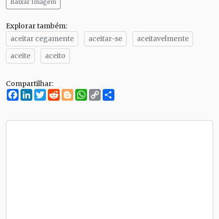
Baixar Imagem
Explorar também:
aceitar cegamente
aceitar-se
aceitavelmente
aceite
aceito
Compartilhar:
Facebook
LinkedIn
Twitter
Reddit
Blogger
WhatsApp
Copy
Compartilhe
Link