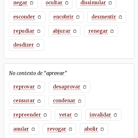
negar
ocultar
dissimular
esconder
encobrir
desmentir
repudiar
abjurar
renegar
desdizer
No contexto de “
aprovar
”
reprovar
desaprovar
censurar
condenar
repreender
vetar
invalidar
anular
revogar
abolir