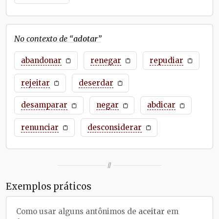
No contexto de “
adotar
”
abandonar
renegar
repudiar
rejeitar
deserdar
desamparar
negar
abdicar
renunciar
desconsiderar
//
Exemplos práticos
Como usar alguns antônimos de
aceitar
em