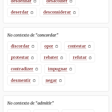
desdenhar
desacolher
deserdar
desconsiderar
No contexto de “
concordar
”
discordar
opor
contestar
protestar
rebater
refutar
contradizer
impugnar
desmentir
negar
No contexto de “
admitir
”