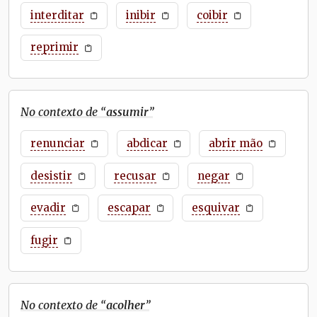
interditar
inibir
coibir
reprimir
No contexto de “
assumir
”
renunciar
abdicar
abrir mão
desistir
recusar
negar
evadir
escapar
esquivar
fugir
No contexto de “
acolher
”