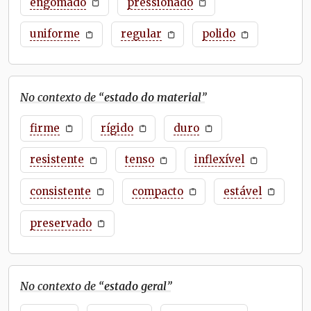
engomado
pressionado
uniforme
regular
polido
No contexto de “
estado do material
”
firme
rígido
duro
resistente
tenso
inflexível
consistente
compacto
estável
preservado
No contexto de “
estado geral
”