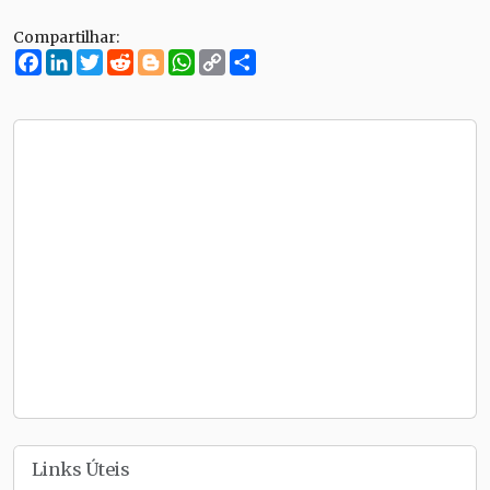
Compartilhar:
Facebook
LinkedIn
Twitter
Reddit
Blogger
WhatsApp
Copy
Compartilhe
Link
Links Úteis