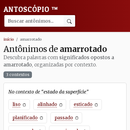
ANTOSCÓPIO
™
início
amarrotado
Antônimos de
amarrotado
Descubra palavras com
significados opostos a
amarrotado
, organizadas por contexto.
3 contextos
No contexto de “
estado da superfície
”
liso
alinhado
esticado
planificado
passado