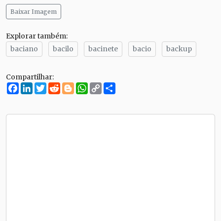
Baixar Imagem
Explorar também:
baciano
bacilo
bacinete
bacio
backup
Compartilhar:
Facebook
LinkedIn
Twitter
Reddit
Blogger
WhatsApp
Copy
Compartilhe
Link