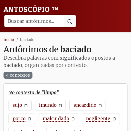
ANTOSCÓPIO
™
início
baciado
Antônimos de
baciado
Descubra palavras com
significados opostos a
baciado
, organizadas por contexto.
4 contextos
No contexto de “
limpo
”
sujo
imundo
encardido
porco
malcuidado
negligente