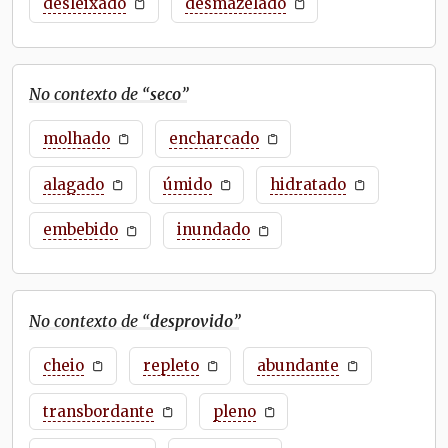
desleixado
desmazelado
No contexto de “
seco
”
molhado
encharcado
alagado
úmido
hidratado
embebido
inundado
No contexto de “
desprovido
”
cheio
repleto
abundante
transbordante
pleno