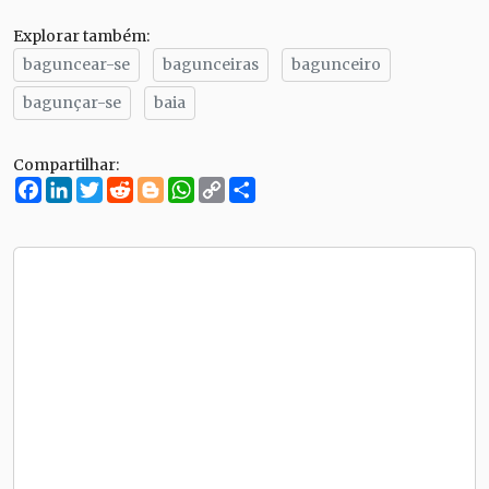
Explorar também:
baguncear-se
bagunceiras
bagunceiro
bagunçar-se
baia
Compartilhar:
Facebook
LinkedIn
Twitter
Reddit
Blogger
WhatsApp
Copy
Compartilhe
Link