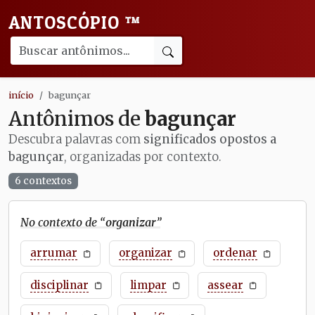
ANTOSCÓPIO
™
início
bagunçar
Antônimos de
bagunçar
Descubra palavras com
significados opostos a
bagunçar
, organizadas por contexto.
6 contextos
No contexto de “
organizar
”
arrumar
organizar
ordenar
disciplinar
limpar
assear