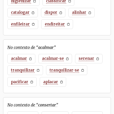
higienizar
classificar
catalogar
dispor
alinhar
enfileirar
endireitar
No contexto de “
acalmar
”
acalmar
acalmar-se
serenar
tranquilizar
tranquilizar-se
pacificar
aplacar
No contexto de “
consertar
”