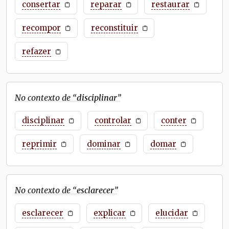
consertar
reparar
restaurar
recompor
reconstituir
refazer
No contexto de “
disciplinar
”
disciplinar
controlar
conter
reprimir
dominar
domar
No contexto de “
esclarecer
”
esclarecer
explicar
elucidar