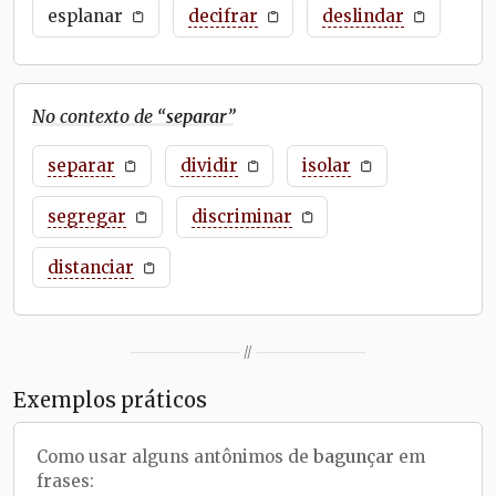
esplanar
decifrar
deslindar
No contexto de “
separar
”
separar
dividir
isolar
segregar
discriminar
distanciar
//
Exemplos práticos
Como usar alguns antônimos de
bagunçar
em
frases: