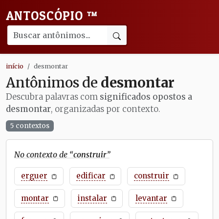
ANTOSCÓPIO
™
início
desmontar
Antônimos de
desmontar
Descubra palavras com
significados opostos a
desmontar
, organizadas por contexto.
5 contextos
No contexto de “
construir
”
erguer
edificar
construir
montar
instalar
levantar