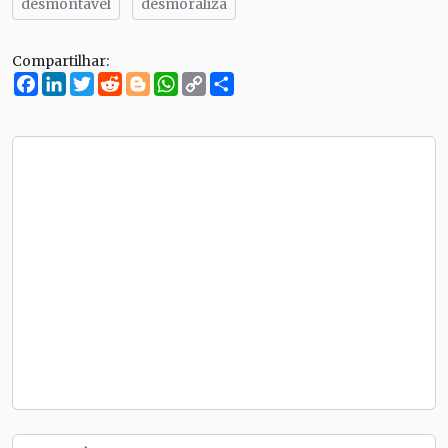
desmontável
desmoraliza
Compartilhar:
Facebook
LinkedIn
Twitter
Reddit
Blogger
WhatsApp
Copy
Compartilhe
Link