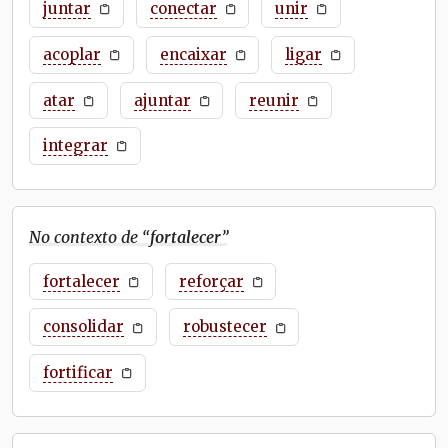
juntar
conectar
unir
acoplar
encaixar
ligar
atar
ajuntar
reunir
integrar
No contexto de “
fortalecer
”
fortalecer
reforçar
consolidar
robustecer
fortificar