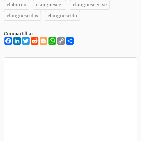
elaborou
elanguescer
elanguescer-se
elanguescidas
elanguescido
Compartilhar:
Facebook
LinkedIn
Twitter
Reddit
Blogger
WhatsApp
Copy
Compartilhe
Link