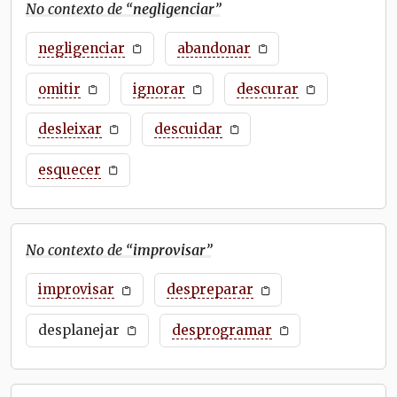
No contexto de “
negligenciar
”
negligenciar
abandonar
omitir
ignorar
descurar
desleixar
descuidar
esquecer
No contexto de “
improvisar
”
improvisar
despreparar
desplanejar
desprogramar