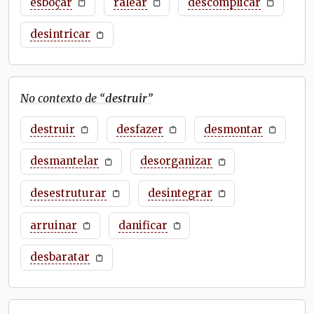
esboçar
ralear
descomplicar
desintricar
No contexto de “
destruir
”
destruir
desfazer
desmontar
desmantelar
desorganizar
desestruturar
desintegrar
arruinar
danificar
desbaratar