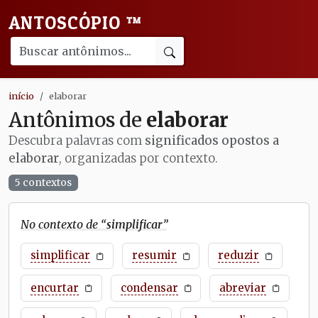
ANTOSCÓPIO
™
início
elaborar
Antônimos de
elaborar
Descubra palavras com
significados opostos a
elaborar
, organizadas por contexto.
5 contextos
No contexto de “
simplificar
”
simplificar
resumir
reduzir
encurtar
condensar
abreviar