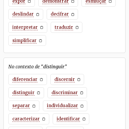
expor
demonstrar
esmiuçar
deslindar
decifrar
interpretar
traduzir
simplificar
No contexto de “
distinguir
”
diferenciar
discernir
distinguir
discriminar
separar
individualizar
caracterizar
identificar