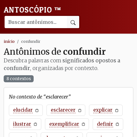
ANTOSCÓPIO
™
início
confundir
Antônimos de
confundir
Descubra palavras com
significados opostos a
confundir
, organizadas por contexto.
8 contextos
No contexto de “
esclarecer
”
elucidar
esclarecer
explicar
ilustrar
exemplificar
definir