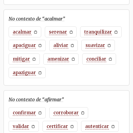
No contexto de “
acalmar
”
acalmar
serenar
tranquilizar
apaciguar
aliviar
suavizar
mitigar
amenizar
conciliar
apaziguar
No contexto de “
afirmar
”
confirmar
corroborar
validar
certificar
autenticar