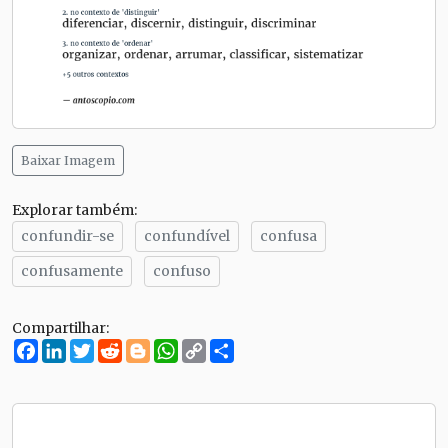
Baixar Imagem
Explorar também:
confundir-se
confundível
confusa
confusamente
confuso
Compartilhar:
Facebook
LinkedIn
Twitter
Reddit
Blogger
WhatsApp
Copy
Compartilhe
Link