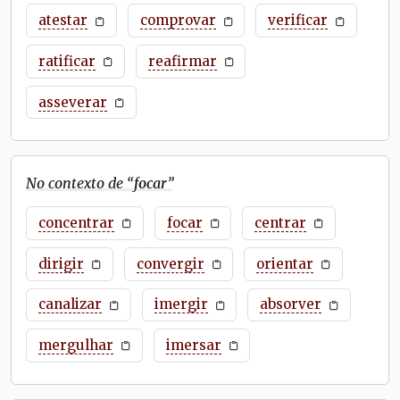
atestar
comprovar
verificar
ratificar
reafirmar
asseverar
No contexto de “
focar
”
concentrar
focar
centrar
dirigir
convergir
orientar
canalizar
imergir
absorver
mergulhar
imersar