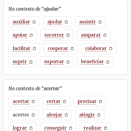
No contexto de “
ajudar
”
auxiliar
ajudar
assistir
apoiar
socorrer
amparar
facilitar
cooperar
colaborar
suprir
suportar
beneficiar
No contexto de “
acertar
”
acertar
certar
precisar
acerter
alvejar
atingir
lograr
conseguir
realizar