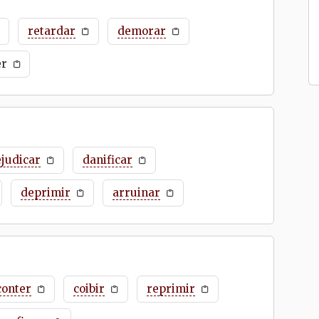
retardar
demorar
er
judicar
danificar
deprimir
arruinar
conter
coibir
reprimir