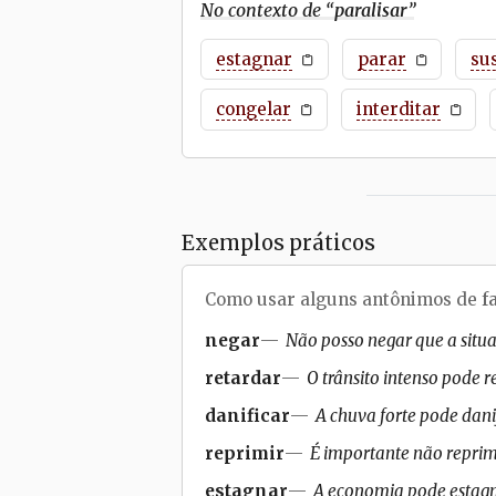
No contexto de “
paralisar
”
estagnar
parar
su
congelar
interditar
Exemplos práticos
Como usar alguns antônimos de
f
negar
Não posso negar que a situaç
retardar
O trânsito intenso pode r
danificar
A chuva forte pode danif
reprimir
É importante não reprimi
estagnar
A economia pode estagn