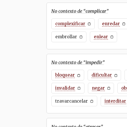
No contexto de “
complicar
”
complexificar
enredar
embrollar
enlear
No contexto de “
impedir
”
bloquear
dificultar
invalidar
negar
ob
travarcancelar
interditar
No contexto de “
atrasar
”