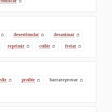
confiscar
desestimular
desanimar
reprimir
coibir
freiar
edir
proibir
barrareprovar