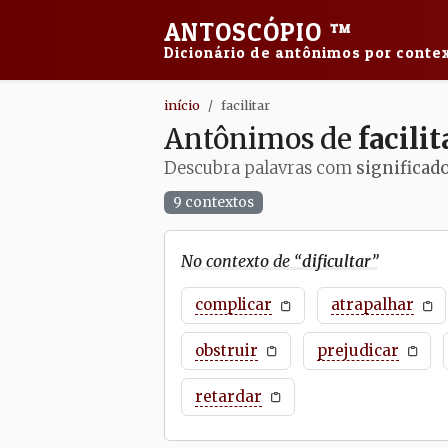
ANTOSCÓPIO
™
Dicionário de antônimos por contex
início
facilitar
Antônimos de
facilit
Descubra palavras com
significado
9 contextos
No contexto de “
dificultar
”
complicar
atrapalhar
obstruir
prejudicar
retardar