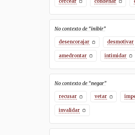
cercear
condenar
No contexto de “
inibir
”
desencorajar
desmotivar
amedrontar
intimidar
No contexto de “
negar
”
recusar
vetar
imp
invalidar