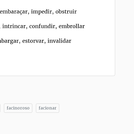
facinoroso
facionar
tilhe