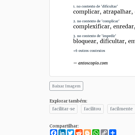
Baixar Imagem
Explorar também:
facilitar-se
facilitou
facilmente
Compartilhar:
Facebook
LinkedIn
Twitter
Reddit
Blogger
WhatsApp
Copy
Compar