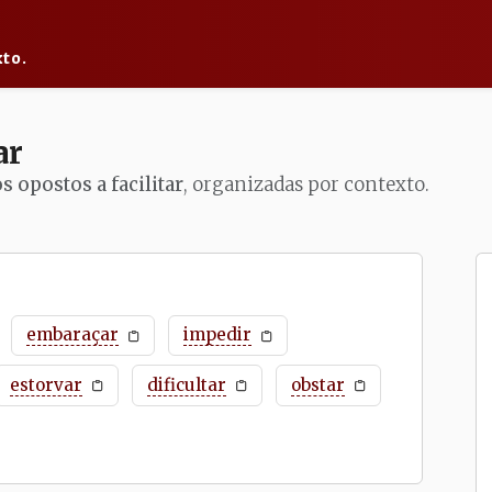
to.
ar
s opostos a facilitar
, organizadas por contexto.
embaraçar
impedir
estorvar
dificultar
obstar