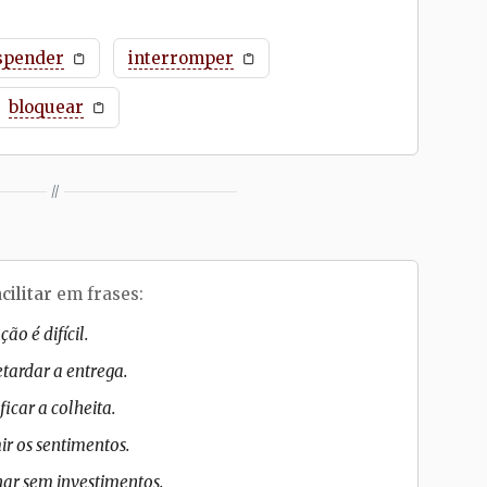
spender
interromper
bloquear
//
acilitar
em frases:
ão é difícil.
etardar a entrega.
icar a colheita.
r os sentimentos.
ar sem investimentos.