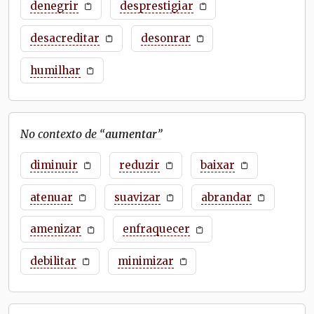
denegrir
desprestigiar
desacreditar
desonrar
humilhar
No contexto de “
aumentar
”
diminuir
reduzir
baixar
atenuar
suavizar
abrandar
amenizar
enfraquecer
debilitar
minimizar