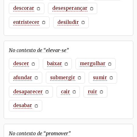
descorar
desesperançar
entristecer
desiludir
No contexto de “
elevar-se
”
descer
baixar
mergulhar
afundar
submergir
sumir
desaparecer
cair
ruir
desabar
No contexto de “
promover
”