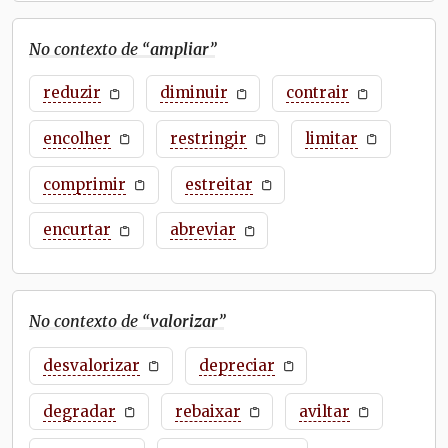
No contexto de “
ampliar
”
reduzir
diminuir
contrair
encolher
restringir
limitar
comprimir
estreitar
encurtar
abreviar
No contexto de “
valorizar
”
desvalorizar
depreciar
degradar
rebaixar
aviltar