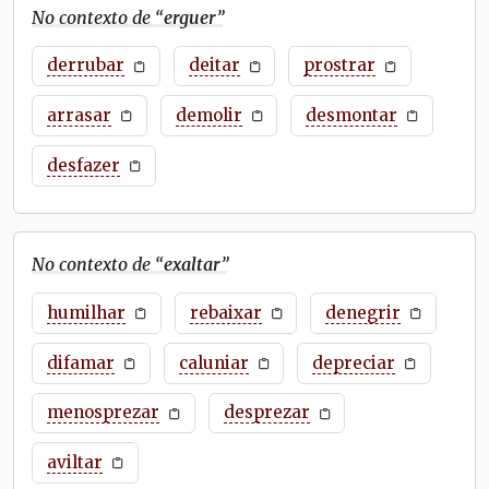
No contexto de “
erguer
”
derrubar
deitar
prostrar
arrasar
demolir
desmontar
desfazer
No contexto de “
exaltar
”
humilhar
rebaixar
denegrir
difamar
caluniar
depreciar
menosprezar
desprezar
aviltar