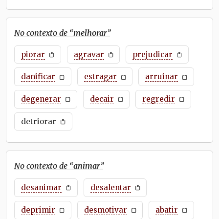
No contexto de “
melhorar
”
piorar
agravar
prejudicar
danificar
estragar
arruinar
degenerar
decair
regredir
detriorar
No contexto de “
animar
”
desanimar
desalentar
deprimir
desmotivar
abatir