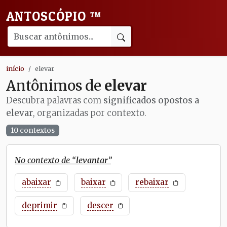
ANTOSCÓPIO
™
início
elevar
Antônimos de
elevar
Descubra palavras com
significados opostos a
elevar
, organizadas por contexto.
10 contextos
No contexto de “
levantar
”
abaixar
baixar
rebaixar
deprimir
descer