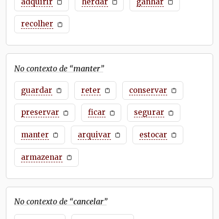
adquirir
herdar
ganhar
recolher
No contexto de “
manter
”
guardar
reter
conservar
preservar
ficar
segurar
manter
arquivar
estocar
armazenar
No contexto de “
cancelar
”