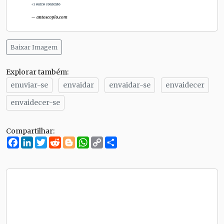
Baixar Imagem
Explorar também:
enuviar-se
envaidar
envaidar-se
envaidecer
envaidecer-se
Compartilhar:
Facebook
LinkedIn
Twitter
Reddit
Blogger
WhatsApp
Copy
Compartilhe
Link