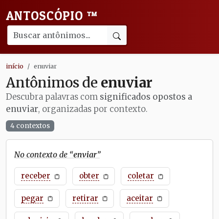
ANTOSCÓPIO
™
início
enuviar
Antônimos de
enuviar
Descubra palavras com
significados opostos a
enuviar
, organizadas por contexto.
4 contextos
No contexto de “
enviar
”
receber
obter
coletar
pegar
retirar
aceitar