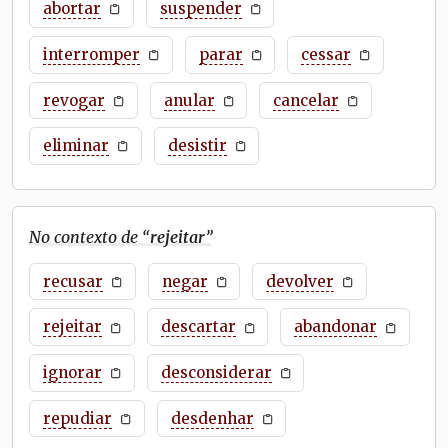
abortar
suspender
interromper
parar
cessar
revogar
anular
cancelar
eliminar
desistir
No contexto de “
rejeitar
”
recusar
negar
devolver
rejeitar
descartar
abandonar
ignorar
desconsiderar
repudiar
desdenhar