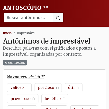
ANTOSCÓPIO
™
início
imprestável
Antônimos de
imprestável
Descubra palavras com
significados opostos a
imprestável
, organizadas por contexto.
6 contextos
No contexto de “
útil
”
valioso
precioso
útil
proveitoso
benéfico