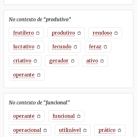
No contexto de “
produtivo
”
frutífero
produtivo
rendoso
lucrativo
fecundo
feraz
criativo
gerador
ativo
operante
No contexto de “
funcional
”
operante
funcional
operacional
utilizável
prático