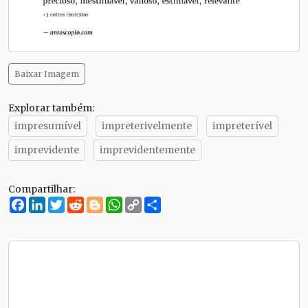
Baixar Imagem
Explorar também:
impresumível
impreterivelmente
impreterível
imprevidente
imprevidentemente
Compartilhar:
Facebook
LinkedIn
Twitter
Reddit
Blogger
WhatsApp
Copy
Compartilhe
Link