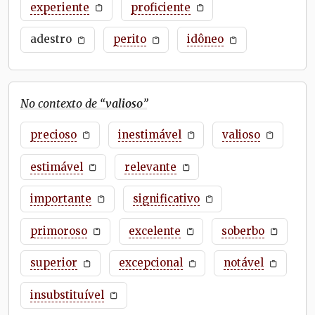
experiente
proficiente
adestro
perito
idôneo
No contexto de “
valioso
”
precioso
inestimável
valioso
estimável
relevante
importante
significativo
primoroso
excelente
soberbo
superior
excepcional
notável
insubstituível