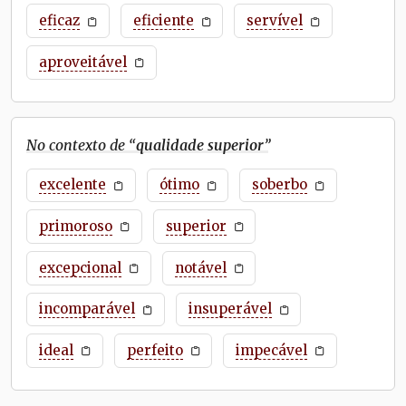
eficaz
eficiente
servível
aproveitável
No contexto de “
qualidade superior
”
excelente
ótimo
soberbo
primoroso
superior
excepcional
notável
incomparável
insuperável
ideal
perfeito
impecável