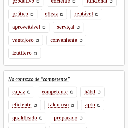
produtivo
eficiente
funcional
prático
eficaz
rentável
aproveitável
serviçal
vantajoso
conveniente
frutífero
No contexto de “
competente
”
capaz
competente
hábil
eficiente
talentoso
apto
qualificado
preparado