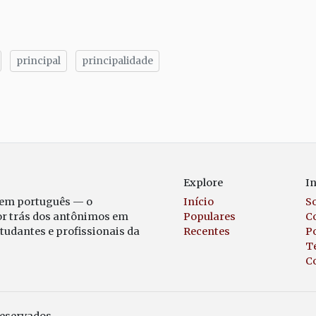
principal
principalidade
tilhe
Explore
I
 em português — o
Início
S
or trás dos antônimos em
Populares
C
studantes e profissionais da
Recentes
Po
T
C