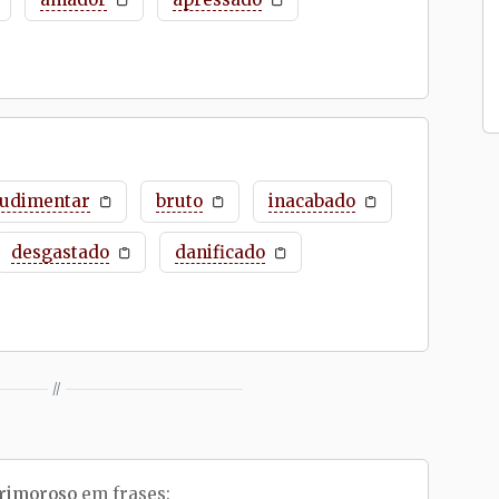
rudimentar
bruto
inacabado
desgastado
danificado
//
rimoroso
em frases: