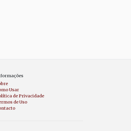
nformações
obre
omo Usar
lítica de Privacidade
ermos de Uso
ontacto