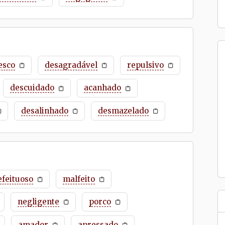
esco
desagradável
repulsivo
descuidado
acanhado
desalinhado
desmazelado
efeituoso
malfeito
negligente
porco
amador
apressado