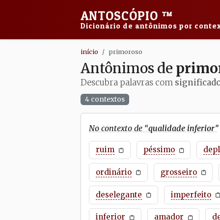
ANTOSCÓPIO
™
Dicionário de antônimos por contex
início
primoroso
Antônimos de
primo
Descubra palavras com
significad
4 contextos
No contexto de “
qualidade inferior
”
ruim
péssimo
depl
ordinário
grosseiro
deselegante
imperfeito
inferior
amador
d