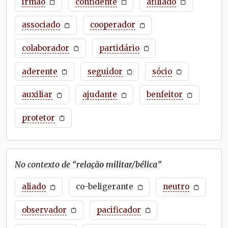
irmão
confidente
afiliado
associado
cooperador
colaborador
partidário
aderente
seguidor
sócio
auxiliar
ajudante
benfeitor
protetor
No contexto de “
relação militar/bélica
”
aliado
co-beligerante
neutro
observador
pacificador