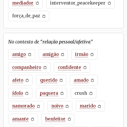
mediador
interventor_peacekeeper
força_de_paz
No contexto de “
relação pessoal/afetiva
”
amigo
amigão
irmão
companheiro
confidente
afeto
querido
amado
ídolo
paquera
crush
namorado
noivo
marido
amante
benfeitor