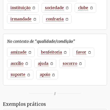
instituição
sociedade
clube
irmandade
confraria
No contexto de “
qualidade/condição
”
amizade
benfeitoria
favor
auxílio
ajuda
socorro
suporte
apoio
//
Exemplos práticos