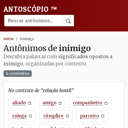
ANTOSCÓPIO
™
início
inimigo
Antônimos de
inimigo
Descubra palavras com
significados opostos a
inimigo
, organizadas por contexto.
6 contextos
No contexto de “
relação hostil
”
aliado
amigo
companheiro
colega
cúmplice
parceiro