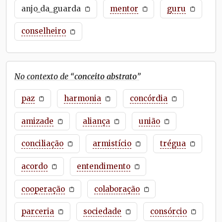
anjo_da_guarda
mentor
guru
conselheiro
No contexto de “
conceito abstrato
”
paz
harmonia
concórdia
amizade
aliança
união
conciliação
armistício
trégua
acordo
entendimento
cooperação
colaboração
parceria
sociedade
consórcio