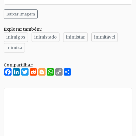
Baixar Imagem
Explorar também:
inimigos
inimistado
inimistar
inimitável
inimiza
Compartilhar:
Facebook
LinkedIn
Twitter
Reddit
Blogger
WhatsApp
Copy
Compartilhe
Link