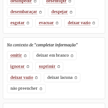
desimpedir
desentupir
desembaraçar
despejar
esgotar
evacuar
deixar vazio
No contexto de “
completar informação
”
omitir
deixar em branco
ignorar
suprimir
deixar vazio
deixar lacuna
não preencher