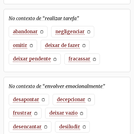
No contexto de “
realizar tarefa
”
abandonar
negligenciar
omitir
deixar de fazer
deixar pendente
fracassar
No contexto de “
envolver emocionalmente
”
desapontar
decepcionar
frustrar
deixar vazio
desencantar
desiludir