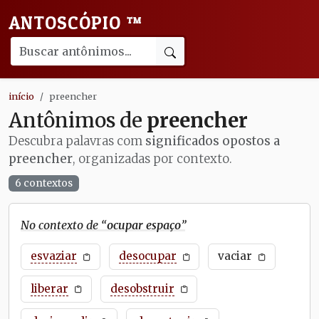
ANTOSCÓPIO
™
início
preencher
Antônimos de
preencher
Descubra palavras com
significados opostos a
preencher
, organizadas por contexto.
6 contextos
No contexto de “
ocupar espaço
”
esvaziar
desocupar
vaciar
liberar
desobstruir