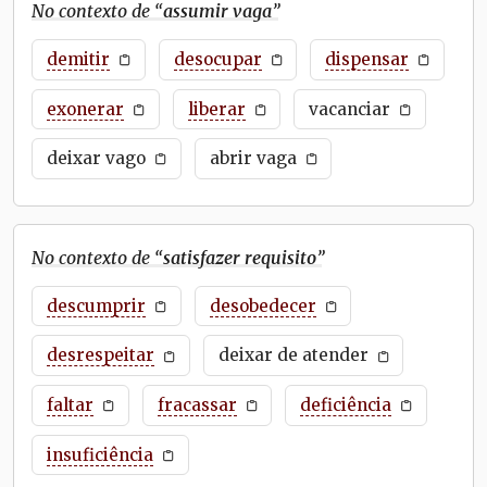
No contexto de “
assumir vaga
”
demitir
desocupar
dispensar
exonerar
liberar
vacanciar
deixar vago
abrir vaga
No contexto de “
satisfazer requisito
”
descumprir
desobedecer
desrespeitar
deixar de atender
faltar
fracassar
deficiência
insuficiência