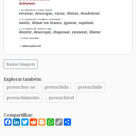
Baixar Imagem
Explorar também:
preencher-se
preenchida
preenchido
preenchimento
preenchível
Compartilhar:
Facebook
LinkedIn
Twitter
Reddit
Blogger
WhatsApp
Copy
Compartilhe
Link