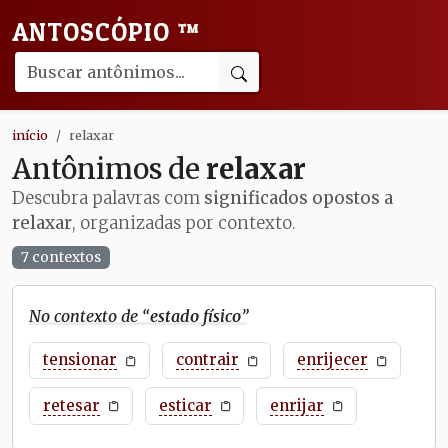
ANTOSCÓPIO
™
início
relaxar
Antônimos de
relaxar
Descubra palavras com
significados opostos a
relaxar
, organizadas por contexto.
7 contextos
No contexto de “
estado físico
”
tensionar
contrair
enrijecer
retesar
esticar
enrijar