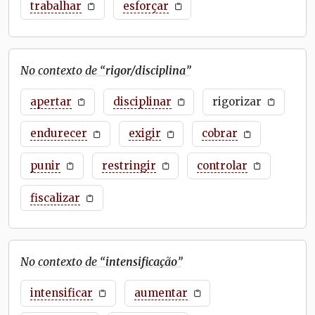
trabalhar
esforçar
No contexto de “
rigor/disciplina
”
apertar
disciplinar
rigorizar
endurecer
exigir
cobrar
punir
restringir
controlar
fiscalizar
No contexto de “
intensificação
”
intensificar
aumentar