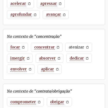
acelerar
apressar
aprofundar
avançar
No contexto de “
concentração
”
focar
concentrar
atenizar
imergir
absorver
dedicar
envolver
aplicar
No contexto de “
contrato/obrigação
”
comprometer
obrigar