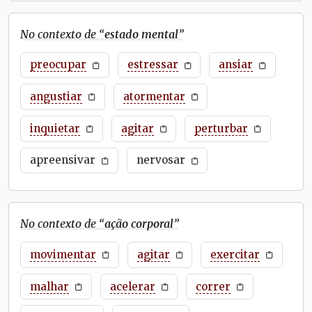
No contexto de “
estado mental
”
preocupar
estressar
ansiar
angustiar
atormentar
inquietar
agitar
perturbar
apreensivar
nervosar
No contexto de “
ação corporal
”
movimentar
agitar
exercitar
malhar
acelerar
correr