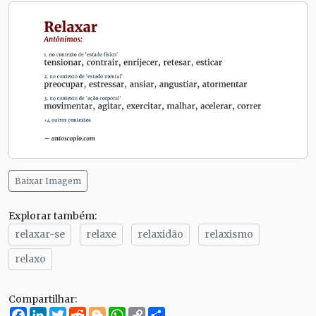
Baixar Imagem
Explorar também:
relaxar-se
relaxe
relaxidão
relaxismo
relaxo
Compartilhar:
Facebook
LinkedIn
Twitter
Reddit
Blogger
WhatsApp
Copy
Compartilhe