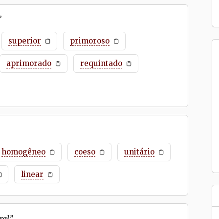
”
superior
primoroso
aprimorado
requintado
homogêneo
coeso
unitário
linear
ral
”