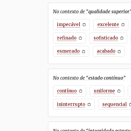
No contexto de “
qualidade superior
impecável
excelente
refinado
sofisticado
esmerado
acabado
No contexto de “
estado contínuo
”
contínuo
uniforme
ininterrupto
sequencial
No contexto de “
integridade estrutu