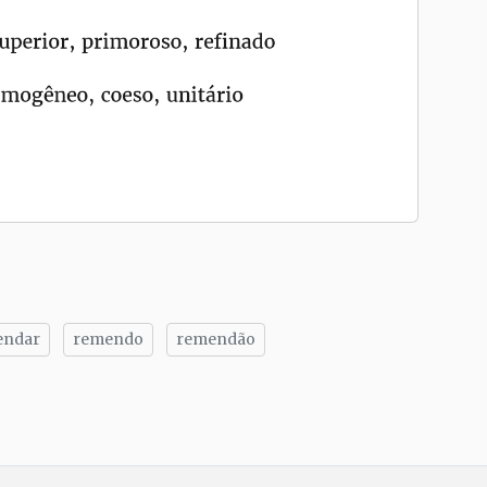
endar
remendo
remendão
tilhe