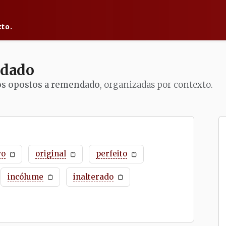
to.
dado
os opostos a remendado
, organizadas por contexto.
vo
original
perfeito
incólume
inalterado