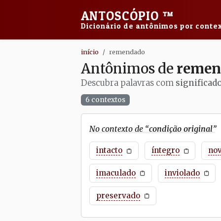
ANTOSCÓPIO
™
Dicionário de antônimos por contex
início
remendado
Antônimos de
remen
Descubra palavras com
significad
6 contextos
No contexto de “
condição original
”
intacto
íntegro
no
imaculado
inviolado
preservado