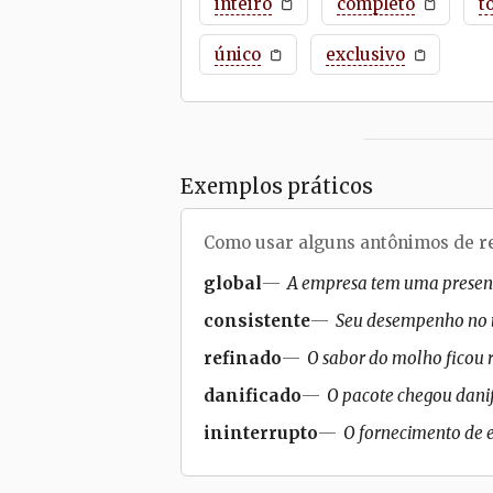
inteiro
completo
t
único
exclusivo
Exemplos práticos
Como usar alguns antônimos de
r
global
A empresa tem uma presenç
consistente
Seu desempenho no t
refinado
O sabor do molho ficou r
danificado
O pacote chegou danif
ininterrupto
O fornecimento de e