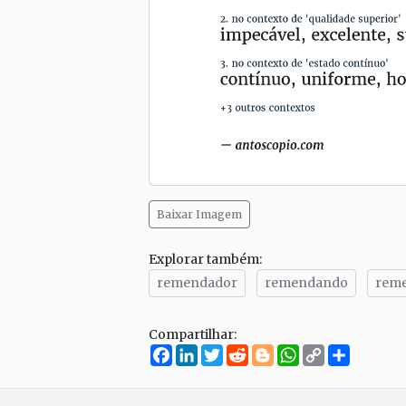
Baixar Imagem
Explorar também:
remendador
remendando
rem
Compartilhar:
Facebook
LinkedIn
Twitter
Reddit
Blogger
WhatsApp
Copy
Compar
Link