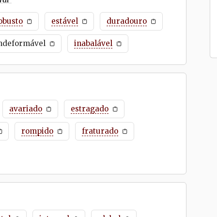
obusto
estável
duradouro
ndeformável
inabalável
avariado
estragado
rompido
fraturado