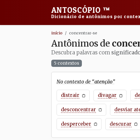
ANTOSCÓPIO
™
Dicionário de antônimos por contex
início
concentrar-se
Antônimos de
concen
Descubra palavras com
significad
5 contextos
No contexto de “
atenção
”
distrair
divagar
d
desconcentrar
desviar at
desperceber
descurar