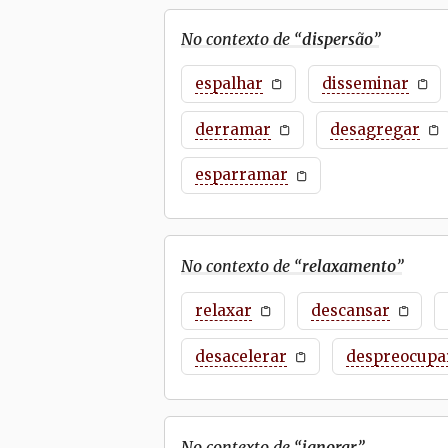
No contexto de “
dispersão
”
espalhar
disseminar
derramar
desagregar
esparramar
No contexto de “
relaxamento
”
relaxar
descansar
desacelerar
despreocupa
No contexto de “
ignorar
”