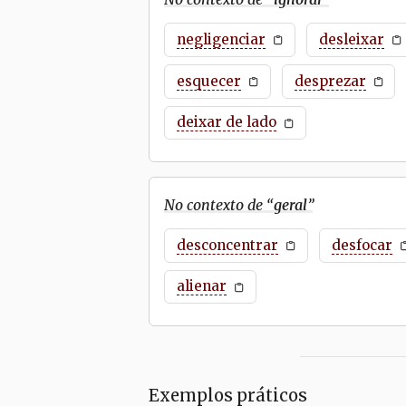
negligenciar
desleixar
esquecer
desprezar
deixar de lado
No contexto de “
geral
”
desconcentrar
desfocar
alienar
Exemplos práticos