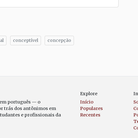
al
conceptível
concepção
tilhe
Explore
I
 em português — o
Início
S
or trás dos antônimos em
Populares
C
studantes e profissionais da
Recentes
Po
T
C