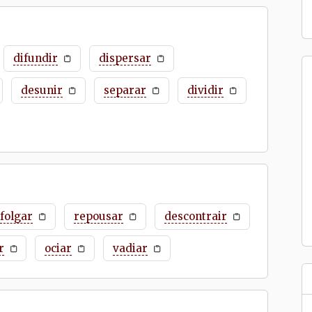
difundir
dispersar
desunir
separar
dividir
folgar
repousar
descontrair
r
ociar
vadiar