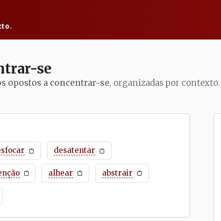
to.
trar-se
os opostos a concentrar-se
, organizadas por contexto.
esfocar
desatentar
enção
alhear
abstrair