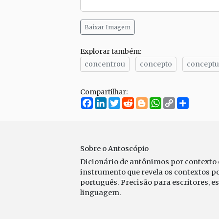
Baixar Imagem
Explorar também:
concentrou
concepto
conceptu
Compartilhar:
Facebook
LinkedIn
Twitter
Reddit
Blogger
WhatsApp
Copy
Compar
Link
Sobre o Antoscópio
Dicionário de antônimos por contexto
instrumento que revela os contextos p
português. Precisão para escritores, e
linguagem.