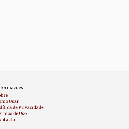
nformações
obre
omo Usar
lítica de Privacidade
ermos de Uso
ontacto