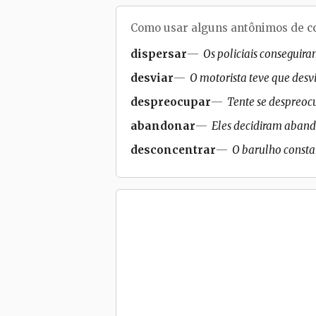
Como usar alguns antônimos de
c
dispersar
Os policiais conseguir
desviar
O motorista teve que desv
despreocupar
Tente se despreocu
abandonar
Eles decidiram abando
desconcentrar
O barulho constan