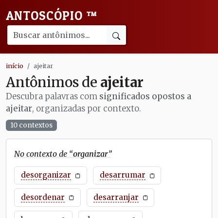
ANTOSCÓPIO
™
início
ajeitar
Antônimos de
ajeitar
Descubra palavras com
significados opostos a
ajeitar
, organizadas por contexto.
10 contextos
No contexto de “
organizar
”
desorganizar
desarrumar
desordenar
desarranjar