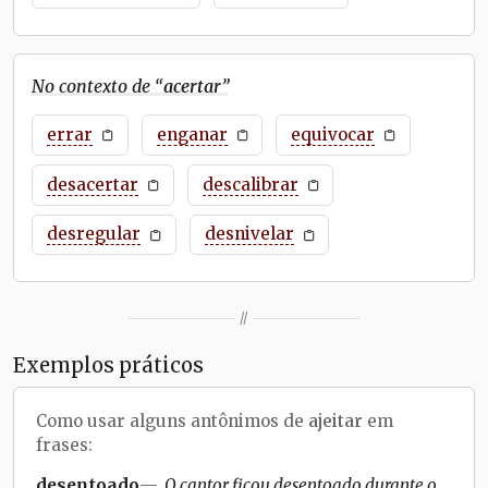
No contexto de “
acertar
”
errar
enganar
equivocar
desacertar
descalibrar
desregular
desnivelar
//
Exemplos práticos
Como usar alguns antônimos de
ajeitar
em
frases:
desentoado
O cantor ficou desentoado durante o