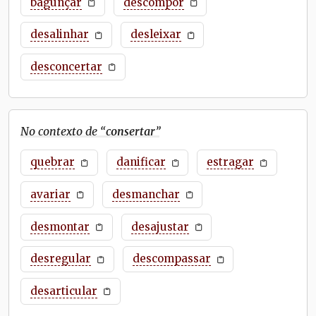
bagunçar
descompor
desalinhar
desleixar
desconcertar
No contexto de “
consertar
”
quebrar
danificar
estragar
avariar
desmanchar
desmontar
desajustar
desregular
descompassar
desarticular