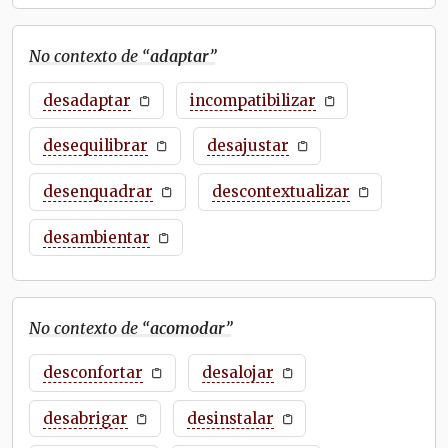
No contexto de “
adaptar
”
desadaptar
incompatibilizar
desequilibrar
desajustar
desenquadrar
descontextualizar
desambientar
No contexto de “
acomodar
”
desconfortar
desalojar
desabrigar
desinstalar