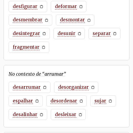
desfigurar
deformar
desmembrar
desmontar
desintegrar
desunir
separar
fragmentar
No contexto de “
arrumar
”
desarrumar
desorganizar
espalhar
desordenar
sujar
desalinhar
desleixar