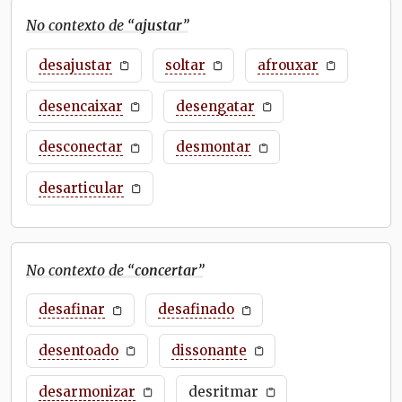
No contexto de “
ajustar
”
desajustar
soltar
afrouxar
desencaixar
desengatar
desconectar
desmontar
desarticular
No contexto de “
concertar
”
desafinar
desafinado
desentoado
dissonante
desarmonizar
desritmar