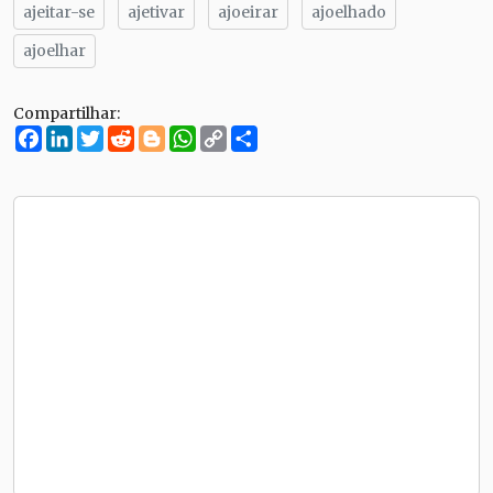
ajeitar-se
ajetivar
ajoeirar
ajoelhado
ajoelhar
Compartilhar:
Facebook
LinkedIn
Twitter
Reddit
Blogger
WhatsApp
Copy
Compartilhe
Link